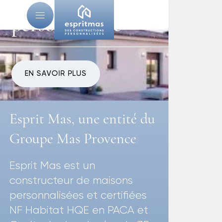
Une maison
personnalisée
EN SAVOIR PLUS
Esprit Mas, une entité du
Groupe Mas Provence
Esprit Mas est un
constructeur de maisons
personnalisées et certifiées
NF Habitat HQE en PACA et