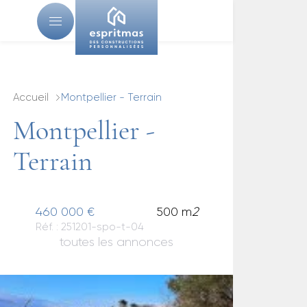
Accueil
Montpellier - Terrain
Montpellier -
Terrain
460 000 €
500 m
2
Réf. : 251201-spo-t-04
toutes les annonces